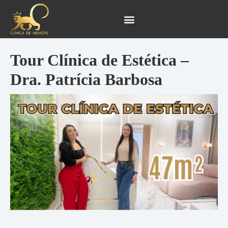
Ir
Navegação
para
de
o
Post
conteúdo
Tour Clínica de Estética –
Dra. Patrícia Barbosa