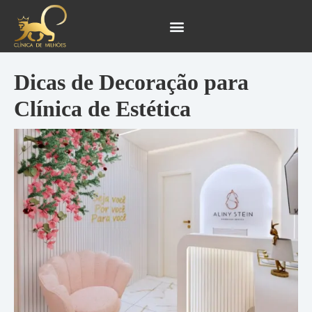
Ir
Navegação
para
de
o
Post
conteúdo
Dicas de Decoração para
Clínica de Estética