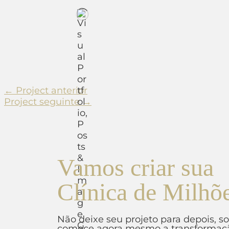
←
Project anterior
Project seguinte
→
Vamos criar sua
Clínica de Milhõ
Não deixe seu projeto para depois, s
comece agora mesmo a transformaçã