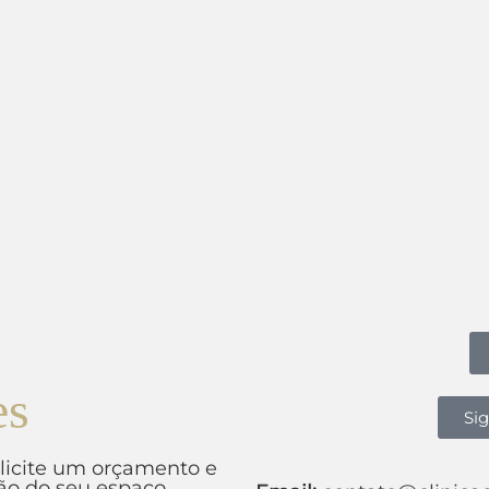
es
Si
olicite um orçamento e
o do seu espaço.