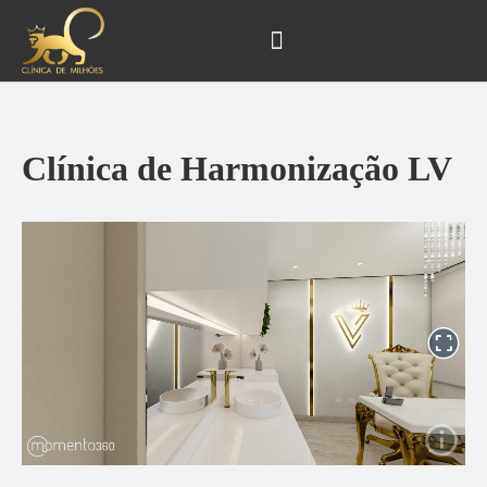
Ir
Navegação
para
de
o
Post
conteúdo
Clínica de Harmonização LV