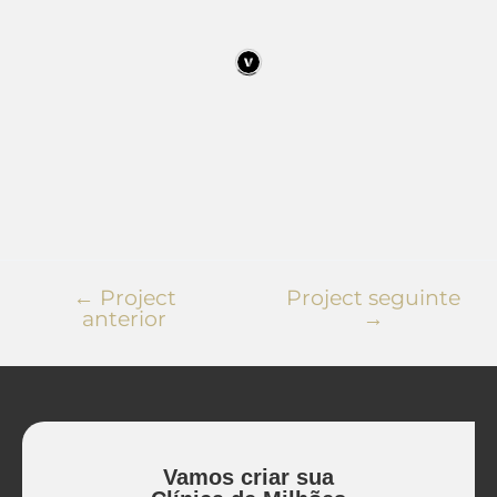
←
Project
Project seguinte
anterior
→
Vamos criar sua