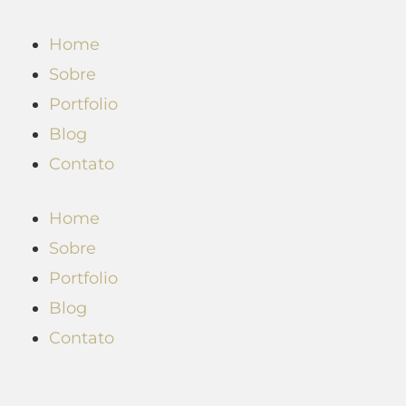
Ir
Navegação
para
de
Home
o
Post
Sobre
conteúdo
Portfolio
Blog
Contato
Home
Sobre
Portfolio
Blog
Contato