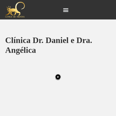
Ir
Navegação
para
de
o
Post
conteúdo
Clínica Dr. Daniel e Dra.
Angélica