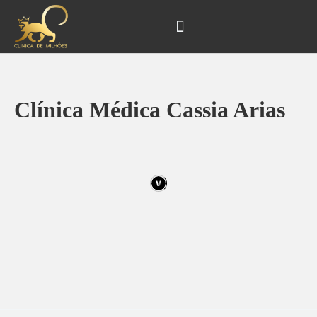
Ir
Navegação
para
de
o
Post
conteúdo
Clínica Médica Cassia Arias