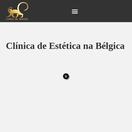
Ir
Navegação
para
de
o
Post
conteúdo
Clínica de Estética na Bélgica